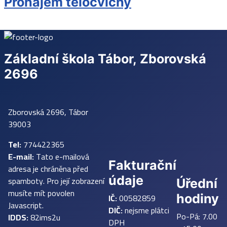
Pronájem tělocvičny
Základní škola Tábor, Zborovská
2696
Zborovská 2696, Tábor
39003
Tel:
774422365
E-mail:
Tato e-mailová
Fakturační
adresa je chráněna před
údaje
spamboty. Pro její zobrazení
Úřední
musíte mít povolen
IČ:
00582859
hodiny
Javascript.
DIČ:
nejsme plátci
Po-Pá: 7.00
IDDS:
82ims2u
DPH