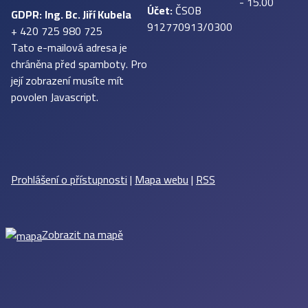
- 15.00
Účet:
ČSOB
GDPR:
Ing. Bc. Jiří Kubela
912770913/0300
+ 420 725 980 725
Tato e-mailová adresa je
chráněna před spamboty. Pro
její zobrazení musíte mít
povolen Javascript.
Prohlášení o přístupnosti
|
Mapa webu
|
RSS
Zobrazit na mapě