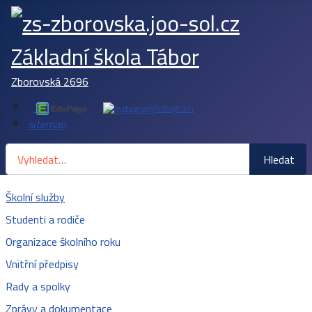
Základní škola Tábor
Zborovská 2696
Instagram
sitemap
Hledat
Hledat
Školní služby
Studenti a rodiče
Organizace školního roku
Vnitřní předpisy
Rady a spolky
Zprávy a dokumentace