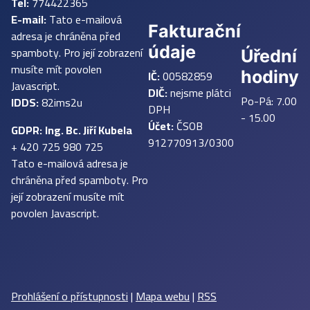
Tel:
774422365
E-mail:
Tato e-mailová
Fakturační
adresa je chráněna před
údaje
spamboty. Pro její zobrazení
Úřední
musíte mít povolen
IČ:
00582859
hodiny
Javascript.
DIČ:
nejsme plátci
Po-Pá: 7.00
IDDS:
82ims2u
DPH
- 15.00
Účet:
ČSOB
GDPR:
Ing. Bc. Jiří Kubela
912770913/0300
+ 420 725 980 725
Tato e-mailová adresa je
chráněna před spamboty. Pro
její zobrazení musíte mít
povolen Javascript.
Prohlášení o přístupnosti
|
Mapa webu
|
RSS