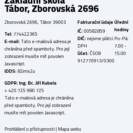
Základní škola
Tábor, Zborovská 2696
Zborovská 2696, Tábor 39003
Fakturační údaje
Úřední
hodiny
IČ:
00582859
Tel:
774422365
DIČ:
nejsme plátci
Po-Pá:
E-mail:
Tato e-mailová adresa je
DPH
7.00 -
chráněna před spamboty. Pro její
Účet:
ČSOB
15.00
zobrazení musíte mít povolen
912770913/0300
Javascript.
IDDS:
82ims2u
GDPR:
Ing. Bc. Jiří Kubela
+ 420 725 980 725
Tato e-mailová adresa je chráněna
před spamboty. Pro její zobrazení
musíte mít povolen Javascript.
Prohlášení o přístupnosti
|
Mapa webu