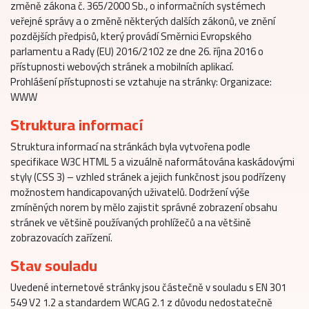
změně zákona č. 365/2000 Sb., o informačních systémech
veřejné správy a o změně některých dalších zákonů, ve znění
pozdějších předpisů, který provádí Směrnici Evropského
parlamentu a Rady (EU) 2016/2102 ze dne 26. října 2016 o
přístupnosti webových stránek a mobilních aplikací.
Prohlášení přístupnosti se vztahuje na stránky: Organizace:
WWW
Struktura informací
Struktura informací na stránkách byla vytvořena podle
specifikace W3C HTML 5 a vizuálně naformátována kaskádovými
styly (CSS 3) – vzhled stránek a jejich funkčnost jsou podřízeny
možnostem handicapovaných uživatelů. Dodržení výše
zmíněných norem by mělo zajistit správné zobrazení obsahu
stránek ve většině používaných prohlížečů a na většině
zobrazovacích zařízení.
Stav souladu
Uvedené internetové stránky jsou částečně v souladu s EN 301
549 V2 1.2 a standardem WCAG 2.1 z důvodu nedostatečně