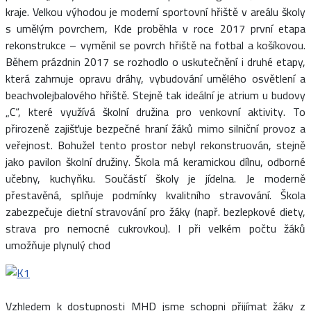
kraje. Velkou výhodou je moderní sportovní hřiště v areálu školy
s umělým povrchem, Kde proběhla v roce 2017 první etapa
rekonstrukce – vyměnil se povrch hřiště na fotbal a košíkovou.
Během prázdnin 2017 se rozhodlo o uskutečnění i druhé etapy,
která zahrnuje opravu dráhy, vybudování umělého osvětlení a
beachvolejbalového hřiště. Stejně tak ideální je atrium u budovy
„C“, které využívá školní družina pro venkovní aktivity. To
přirozeně zajišťuje bezpečné hraní žáků mimo silniční provoz a
veřejnost. Bohužel tento prostor nebyl rekonstruován, stejně
jako pavilon školní družiny. Škola má keramickou dílnu, odborné
učebny, kuchyňku. Součástí školy je jídelna. Je moderně
přestavěná, splňuje podmínky kvalitního stravování. Škola
zabezpečuje dietní stravování pro žáky (např. bezlepkové diety,
strava pro nemocné cukrovkou). I při velkém počtu žáků
umožňuje plynulý chod
Vzhledem k dostupnosti MHD jsme schopni přijímat žáky z