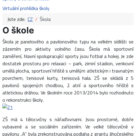
Virtuální prohlídka školy
Jste zde:
CZ
Škola
O škole
Škola je panelového a pavilonového typu na velkém sídlišti se
zázemím pro aktivity volného času. Škola má sportovní
zaměření, hlavní spolupracující sporty jsou fotbal a hokej. Je zde
dostatek prostoru pro relaxaci – park, zimní stadion, venkovní
umělá plocha, sportovní hřiště s umělým atletickým i travnatým
povrchem, tenisové kurty, tenisová hala. ZŠ se skládá z 5
pavilonů spojených chodbou, 2 atrií a sportovního hřiště s
atletickou dráhou. Ve školním roce 2013/2014 bylo rozhodnuto
o rekonstrukci školy.
ZŠ má 4 tělocvičny s nářaďovnami. Jsou prostorné, dobře
vybavené a se sociálním zařízením. Ve velké tělocvičně v
pavilonu „A“ byla zrekonstruována podlaha z grantu Jihočeského