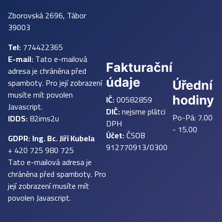
Zborovská 2696, Tábor
39003
Tel:
774422365
E-mail:
Tato e-mailová
Fakturační
adresa je chráněna před
údaje
spamboty. Pro její zobrazení
Úřední
musíte mít povolen
IČ:
00582859
hodiny
Javascript.
DIČ:
nejsme plátci
Po-Pá: 7.00
IDDS:
82ims2u
DPH
- 15.00
Účet:
ČSOB
GDPR:
Ing. Bc. Jiří Kubela
912770913/0300
+ 420 725 980 725
Tato e-mailová adresa je
chráněna před spamboty. Pro
její zobrazení musíte mít
povolen Javascript.