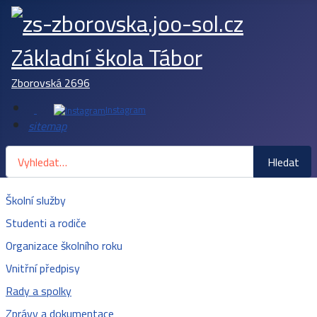
Základní škola Tábor
Zborovská 2696
Instagram
sitemap
Hledat
Hledat
Školní služby
Studenti a rodiče
Organizace školního roku
Vnitřní předpisy
Rady a spolky
Zprávy a dokumentace