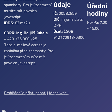
údaje
spamboty. Pro její zobrazení
Úřední
musíte mít povolen
IČ:
00582859
hodiny
Javascript.
DIČ:
nejsme plátci
Po-Pá: 7.00
IDDS:
82ims2u
DPH
- 15.00
Účet:
ČSOB
GDPR:
Ing. Bc. Jiří Kubela
912770913/0300
+ 420 725 980 725
Tato e-mailová adresa je
chráněna před spamboty. Pro
její zobrazení musíte mít
povolen Javascript.
Prohlášení o přístupnosti
|
Mapa webu