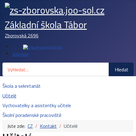
Základní škola Tábor
Zborovská 2696
Instagram
sitemap
Hledat
Hledat
Škola a sekretariát
Učitelé
Vychovatelky a asistentky učitele
Školní poradenské pracoviště
Jste zde:
CZ
Kontakt
Učitelé