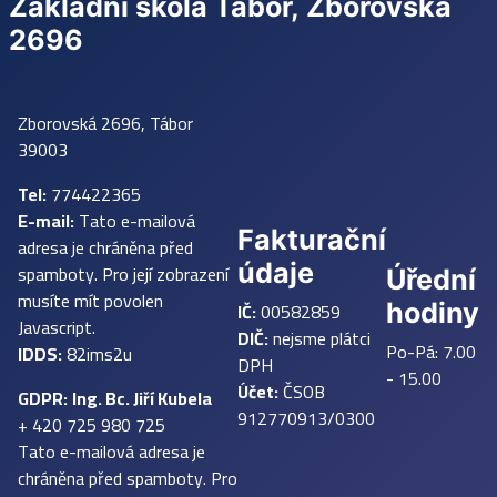
Základní škola Tábor, Zborovská
2696
Zborovská 2696, Tábor
39003
Tel:
774422365
E-mail:
Tato e-mailová
Fakturační
adresa je chráněna před
údaje
spamboty. Pro její zobrazení
Úřední
musíte mít povolen
IČ:
00582859
hodiny
Javascript.
DIČ:
nejsme plátci
Po-Pá: 7.00
IDDS:
82ims2u
DPH
- 15.00
Účet:
ČSOB
GDPR:
Ing. Bc. Jiří Kubela
912770913/0300
+ 420 725 980 725
Tato e-mailová adresa je
chráněna před spamboty. Pro