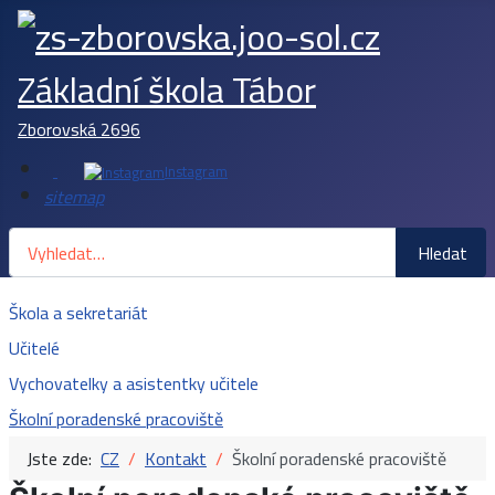
Základní škola Tábor
Zborovská 2696
Instagram
sitemap
Hledat
Hledat
Škola a sekretariát
Učitelé
Vychovatelky a asistentky učitele
Školní poradenské pracoviště
Jste zde:
CZ
Kontakt
Školní poradenské pracoviště