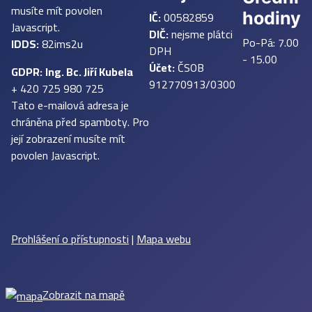
musíte mít povolen
IČ:
00582859
hodiny
Javascript.
DIČ:
nejsme plátci
Po-Pá: 7.00
IDDS:
82ims2u
DPH
- 15.00
Účet:
ČSOB
GDPR:
Ing. Bc. Jiří Kubela
912770913/0300
+ 420 725 980 725
Tato e-mailová adresa je
chráněna před spamboty. Pro
její zobrazení musíte mít
povolen Javascript.
Prohlášení o přístupnosti
|
Mapa webu
Zobrazit na mapě