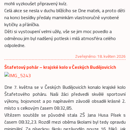
mohli vyzkoušet připravený kvíz.
Celá akce se nesla v duchu blížícího se Dne matek, a proto děti
na konci besídky předaly maminkám vlastnoručně vyrobené
kytičky a přáníčka.
Děti si vystoupení velmi užily, vše se jim moc povedlo a
odměnou jim byl nadšený potlesk i milá atmosféra celého
odpoledne.
Zveřejněno: 18. květen 2026
Štafetový pohár – krajské kolo v Českých Budějovicích
Dne 7. května se v Českých Budějovicích konalo krajské kolo
Štafetového poháru. Naši žáci předvedli skvělé sportovní
výkony, bojovnost a po napínavém závodě obsadili krásné 2.
místo s celkovým časem 08:32,85.
Vítězem soutěže se původně stala ZŠ Jana Husa Písek s
časem 08:32,23. Rozdíl mezi oběma školami byl tedy opravdu
minimální. Za píseckou školu nezávodilo pouze 16 žáků, jak