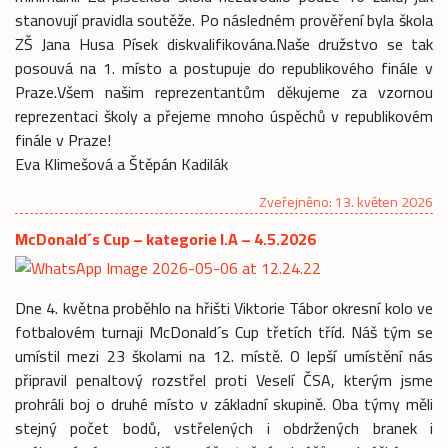
stanovují pravidla soutěže. Po následném prověření byla škola
ZŠ Jana Husa Písek diskvalifikována.Naše družstvo se tak
posouvá na 1. místo a postupuje do republikového finále v
Praze.Všem našim reprezentantům děkujeme za vzornou
reprezentaci školy a přejeme mnoho úspěchů v republikovém
finále v Praze!
Eva Klimešová a Štěpán Kadilák
Zveřejněno: 13. květen 2026
McDonald´s Cup – kategorie I.A – 4.5.2026
Dne 4. května proběhlo na hřišti Viktorie Tábor okresní kolo ve
fotbalovém turnaji McDonald´s Cup třetích tříd. Náš tým se
umístil mezi 23 školami na 12. místě. O lepší umístění nás
připravil penaltový rozstřel proti Veselí ČSA, kterým jsme
prohráli boj o druhé místo v základní skupině. Oba týmy měli
stejný počet bodů, vstřelených i obdržených branek i