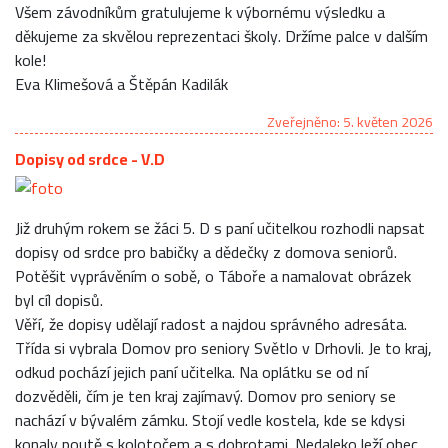
Všem závodníkům gratulujeme k výbornému výsledku a
děkujeme za skvělou reprezentaci školy. Držíme palce v dalším
kole!
Eva Klimešová a Štěpán Kadilák
Zveřejněno: 5. květen 2026
Dopisy od srdce - V.D
Již druhým rokem se žáci 5. D s paní učitelkou rozhodli napsat
dopisy od srdce pro babičky a dědečky z domova seniorů.
Potěšit vyprávěním o sobě, o Táboře a namalovat obrázek
byl cíl dopisů.
Věří, že dopisy udělají radost a najdou správného adresáta.
Třída si vybrala Domov pro seniory Světlo v Drhovli. Je to kraj,
odkud pochází jejich paní učitelka. Na oplátku se od ní
dozvěděli, čím je ten kraj zajímavý. Domov pro seniory se
nachází v bývalém zámku. Stojí vedle kostela, kde se kdysi
konaly poutě s kolotočem a s dobrotami. Nedaleko leží obec