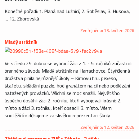
Konečné pořadí: 1. Planá nad Lužnicí, 2. Soběslav, 3. Husova,
… 12. Zborovská
Zveřejněno: 13. květen 2026
Mladý strážník
Ve středu 29. dubna se vybraní žáci z 1. - 5. ročníků zúčastnili
branného závodu Mladý strážník na Harrachovce. Čtyřčlenná
družstva plnila nejrůznější úkoly – Kimovu hru, pexeso,
štafetu, skládání puzzle, hod granátem na cíl nebo podlézání
natažených provázků. Všichni se moc snažili. Největšího
úspěchu dosáhli žáci 2. ročníku, kteří vybojovali krásné 2.
místo a žáci 3. ročníku, kteří obsadili 3. místo. Všem
soutěžícím děkujeme za skvělou reprezentaci školy.
Zveřejněno: 12. květen 2026
Zážitkový program v ZUŠ v Táboře - 3.třídy