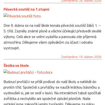
Zveřejněno: 24. duben 2026
Pěvecká soutěž na 1.stupni
Dne 9. dubna se na naší škole konala pěvecká soutěž žáků 1. –
5. tříd. Zazněly známé písně a všichni účinkující předvedli skvělé
výkony. Celá akce se velmi vydařila a panovala zde příjemná
atmosféra. Děkujeme všem zpěvákům za účast i odvahu
vystoupit.
Zveřejněno: 10. duben 2026
Školka ve škole
Budoucí prvňáčci se přišli podívat do naší školy a nahlédli do
prvních tříd. Společně s prvňáčky se naučili krátkou básničku a
vyzkoušeli si, jak se sedí v lavici. Na interaktivní tabuli spočítali
zvířátka a nechybělo ani společné zpívání písniček. Naše
setkání jsme zakončili jarním tvořením. Děkujeme za milou