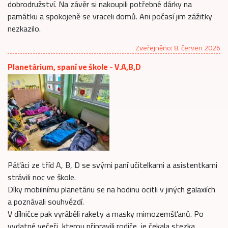
dobrodružství. Na závěr si nakoupili potřebné dárky na
památku a spokojeně se vraceli domů. Ani počasí jim zážitky
nezkazilo.
Zveřejněno: 8. červen 2026
Planetárium, spaní ve škole - V.A,B,D
Páťáci ze tříd A, B, D se svými paní učitelkami a asistentkami
strávili noc ve škole.
Díky mobilnímu planetáriu se na hodinu ocitli v jiných galaxiích
a poznávali souhvězdí.
V dílničce pak vyráběli rakety a masky mimozemšťanů. Po
vydatné večeři, kterou připravili rodiče, je čekala stezka