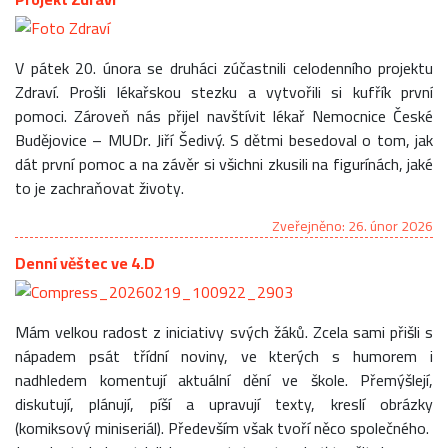
V pátek 20. února se druháci zúčastnili celodenního projektu
Zdraví. Prošli lékařskou stezku a vytvořili si kufřík první
pomoci. Zároveň nás přijel navštívit lékař Nemocnice České
Budějovice – MUDr. Jiří Šedivý. S dětmi besedoval o tom, jak
dát první pomoc a na závěr si všichni zkusili na figurínách, jaké
to je zachraňovat životy.
Zveřejněno: 26. únor 2026
Denní věštec ve 4.D
Mám velkou radost z iniciativy svých žáků. Zcela sami přišli s
nápadem psát třídní noviny, ve kterých s humorem i
nadhledem komentují aktuální dění ve škole. Přemýšlejí,
diskutují, plánují, píší a upravují texty, kreslí obrázky
(komiksový miniseriál). Především však tvoří něco společného.