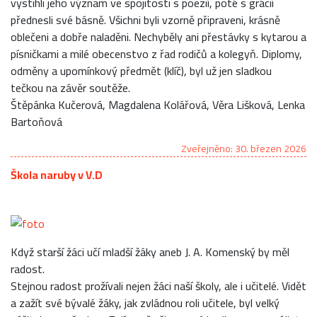
vystihli jeho význam ve spojitosti s poezií, poté s grácií
přednesli své básně. Všichni byli vzorně připraveni, krásně
oblečeni a dobře naladěni. Nechyběly ani přestávky s kytarou a
písničkami a milé obecenstvo z řad rodičů a kolegyň. Diplomy,
odměny a upomínkový předmět (klíč), byl už jen sladkou
tečkou na závěr soutěže.
Štěpánka Kučerová, Magdalena Kolářová, Věra Lišková, Lenka
Bartoňová
Zveřejněno: 30. březen 2026
Škola naruby v V.D
Když starší žáci učí mladší žáky aneb J. A. Komenský by měl
radost.
Stejnou radost prožívali nejen žáci naší školy, ale i učitelé. Vidět
a zažít své bývalé žáky, jak zvládnou roli učitele, byl velký