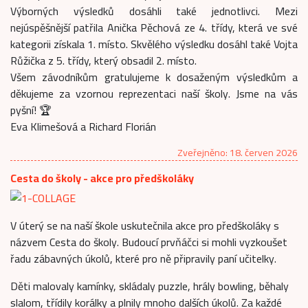
Výborných výsledků dosáhli také jednotlivci. Mezi
nejúspěšnější patřila Anička Pěchová ze 4. třídy, která ve své
kategorii získala 1. místo. Skvělého výsledku dosáhl také Vojta
Růžička z 5. třídy, který obsadil 2. místo.
Všem závodníkům gratulujeme k dosaženým výsledkům a
děkujeme za vzornou reprezentaci naší školy. Jsme na vás
pyšní! 🏆
Eva Klimešová a Richard Florián
Zveřejněno: 18. červen 2026
Cesta do školy - akce pro předškoláky
V úterý se na naší škole uskutečnila akce pro předškoláky s
názvem Cesta do školy. Budoucí prvňáčci si mohli vyzkoušet
řadu zábavných úkolů, které pro ně připravily paní učitelky.
Děti malovaly kamínky, skládaly puzzle, hrály bowling, běhaly
slalom, třídily korálky a plnily mnoho dalších úkolů. Za každé