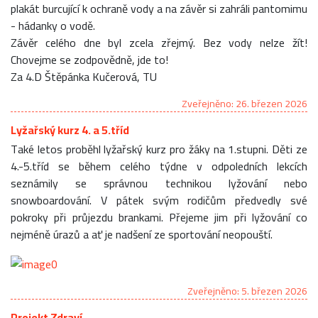
plakát burcující k ochraně vody a na závěr si zahráli pantomimu
- hádanky o vodě.
Závěr celého dne byl zcela zřejmý. Bez vody nelze žít!
Chovejme se zodpovědně, jde to!
Za 4.D Štěpánka Kučerová, TU
Zveřejněno: 26. březen 2026
Lyžařský kurz 4. a 5.tříd
Také letos proběhl lyžařský kurz pro žáky na 1.stupni. Děti ze
4.-5.tříd se během celého týdne v odpoledních lekcích
seznámily se správnou technikou lyžování nebo
snowboardování. V pátek svým rodičům předvedly své
pokroky při průjezdu brankami. Přejeme jim při lyžování co
nejméně úrazů a ať je nadšení ze sportování neopouští.
Zveřejněno: 5. březen 2026
Projekt Zdraví