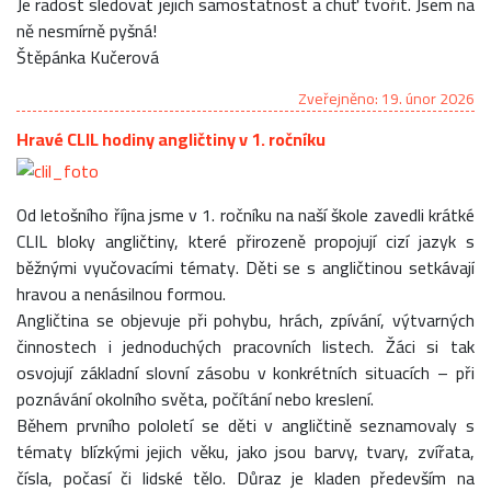
Je radost sledovat jejich samostatnost a chuť tvořit. Jsem na
ně nesmírně pyšná!
Štěpánka Kučerová
Zveřejněno: 19. únor 2026
Hravé CLIL hodiny angličtiny v 1. ročníku
Od letošního října jsme v 1. ročníku na naší škole zavedli krátké
CLIL bloky angličtiny, které přirozeně propojují cizí jazyk s
běžnými vyučovacími tématy. Děti se s angličtinou setkávají
hravou a nenásilnou formou.
Angličtina se objevuje při pohybu, hrách, zpívání, výtvarných
činnostech i jednoduchých pracovních listech. Žáci si tak
osvojují základní slovní zásobu v konkrétních situacích – při
poznávání okolního světa, počítání nebo kreslení.
Během prvního pololetí se děti v angličtině seznamovaly s
tématy blízkými jejich věku, jako jsou barvy, tvary, zvířata,
čísla, počasí či lidské tělo. Důraz je kladen především na