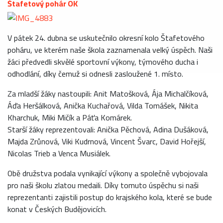
Štafetový pohár OK
V pátek 24. dubna se uskutečnilo okresní kolo Štafetového
poháru, ve kterém naše škola zaznamenala velký úspěch. Naši
žáci předvedli skvělé sportovní výkony, týmového ducha i
odhodlání, díky čemuž si odnesli zasloužené 1. místo.
Za mladší žáky nastoupili: Anit Matošková, Ája Michalčíková,
Áďa Heršálková, Anička Kuchařová, Vilda Tomášek, Nikita
Kharchuk, Miki Mičík a Páťa Komárek.
Starší žáky reprezentovali: Anička Pěchová, Adina Dušáková,
Majda Zrůnová, Viki Kudrnová, Vincent Švarc, David Hořejší,
Nicolas Trieb a Venca Musiálek.
Obě družstva podala vynikající výkony a společně vybojovala
pro naši školu zlatou medaili. Díky tomuto úspěchu si naši
reprezentanti zajistili postup do krajského kola, které se bude
konat v Českých Budějovicích.