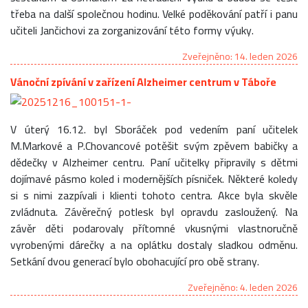
třeba na další společnou hodinu. Velké poděkování patří i panu
učiteli Jančichovi za zorganizování této formy výuky.
Zveřejněno: 14. leden 2026
Vánoční zpívání v zařízení Alzheimer centrum v Táboře
V úterý 16.12. byl Sboráček pod vedením paní učitelek
M.Markové a P.Chovancové potěšit svým zpěvem babičky a
dědečky v Alzheimer centru. Paní učitelky připravily s dětmi
dojímavé pásmo koled i modernějších písniček. Některé koledy
si s nimi zazpívali i klienti tohoto centra. Akce byla skvěle
zvládnuta. Závěrečný potlesk byl opravdu zasloužený. Na
závěr děti podarovaly přítomné vkusnými vlastnoručně
vyrobenými dárečky a na oplátku dostaly sladkou odměnu.
Setkání dvou generací bylo obohacující pro obě strany.
Zveřejněno: 4. leden 2026