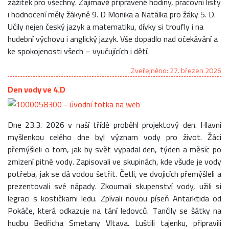
zážitek pro všechny. Zajímavě připravené hodiny, pracovní listy
i hodnocení měly žákyně 9. D Monika a Natálka pro žáky 5. D.
Učily nejen český jazyk a matematiku, dívky si troufly i na
hudební výchovu i anglický jazyk. Vše dopadlo nad očekávání a
ke spokojenosti všech – vyučujících i dětí.
Zveřejněno: 27. březen 2026
Den vody ve 4.D
Dne 23.3. 2026 v naší třídě proběhl projektový den. Hlavní
myšlenkou celého dne byl význam vody pro život. Žáci
přemýšleli o tom, jak by svět vypadal den, týden a měsíc po
zmizení pitné vody. Zapisovali ve skupinách, kde všude je vody
potřeba, jak se dá vodou šetřit. Četli, ve dvojicích přemýšleli a
prezentovali své nápady. Zkoumali skupenství vody, užili si
legraci s kostičkami ledu. Zpívali novou píseň Antarktida od
Pokáče, která odkazuje na tání ledovců. Tančily se šátky na
hudbu Bedřicha Smetany Vltava. Luštili tajenku, připravili