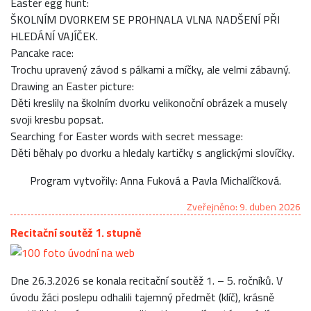
Easter egg hunt:
ŠKOLNÍM DVORKEM SE PROHNALA VLNA NADŠENÍ PŘI
HLEDÁNÍ VAJÍČEK.
Pancake race:
Trochu upravený závod s pálkami a míčky, ale velmi zábavný.
Drawing an Easter picture:
Děti kreslily na školním dvorku velikonoční obrázek a musely
svoji kresbu popsat.
Searching for Easter words with secret message:
Děti běhaly po dvorku a hledaly kartičky s anglickými slovíčky.
Program vytvořily: Anna Fuková a Pavla Michalíčková.
Zveřejněno: 9. duben 2026
Recitační soutěž 1. stupně
Dne 26.3.2026 se konala recitační soutěž 1. – 5. ročníků. V
úvodu žáci poslepu odhalili tajemný předmět (klíč), krásně