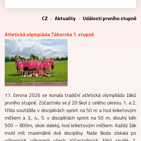
CZ
Aktuality
Události prvního stupně
Atletická olympiáda Táborska 1. stupně
17. června 2026 se konala tradiční atletická olympliáda žáků
prvního stupně. Zúčastnilo se jí 20 škol z celého okresu. 1. a 2.
třída soutěžila v disciplínách sprint na 50 m a hod kriketovým
míčkem a 3., 4., 5. v disciplínách sprint na 50 m, dlouhý běh
500 – 800m, skok daleký, hod kriketovým míčkem. Každý žák
mohl mít maximálně dvě disciplíny. Naše škola získala po
výborných výkonech všech zúčastněných žáků skvělé 2.