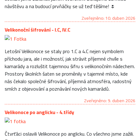
návštěvu a na budoucí prvňáčky se už teď těšíme! 🌷
Zveřejněno: 10. duben 2026
Velikonoční šifrování - I.C, IV.C
Letošní Velikonoce se staly pro 1.C a 4.C nejen symbolem
příchodu jara, ale i možností, jak strávit příjemné chvíle s
kamarády a rozluštit tajemnou šifru s velikonočním nádechem.
Prostory školních šaten se proměnily v tajemné místo, kde
nás čekalo společné šifrování, příjemná atmosféra, radostný
smích z objevování a poznávání nových kamarádů.
Zveřejněno: 9. duben 2026
Velikonoce po anglicku - 4.třídy
Čtvrťáci oslavili Velikonoce po anglicku. Co všechno jsme zažili.