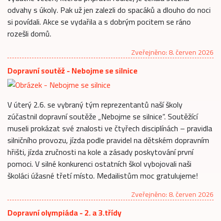
odvahy s úkoly. Pak už jen zalezli do spacáků a dlouho do noci
si povídali. Akce se vydařila a s dobrým pocitem se ráno
rozešli domů.
Zveřejněno: 8. červen 2026
Dopravní soutěž - Nebojme se silnice
V úterý 2.6. se vybraný tým reprezentantů naší školy
zúčastnil dopravní soutěže „Nebojme se silnice“. Soutěžící
museli prokázat své znalosti ve čtyřech disciplínách – pravidla
silničního provozu, jízda podle pravidel na dětském dopravním
hřišti, jízda zručnosti na kole a zásady poskytování první
pomoci. V silné konkurenci ostatních škol vybojovali naši
školáci úžasné třetí místo. Medailistům moc gratulujeme!
Zveřejněno: 8. červen 2026
Dopravní olympiáda - 2. a 3.třídy