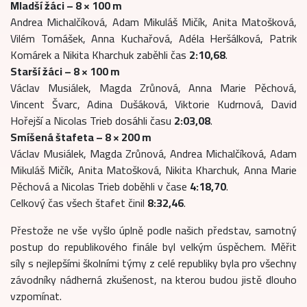
Mladší žáci – 8 × 100 m
Andrea Michalčíková, Adam Mikuláš Mičík, Anita Matošková,
Vilém Tomášek, Anna Kuchařová, Adéla Heršálková, Patrik
Komárek a Nikita Kharchuk zaběhli čas
2:10,68
.
Starší žáci – 8 × 100 m
Václav Musiálek, Magda Zrůnová, Anna Marie Pěchová,
Vincent Švarc, Adina Dušáková, Viktorie Kudrnová, David
Hořejší a Nicolas Trieb dosáhli času
2:03,08
.
Smíšená štafeta – 8 × 200 m
Václav Musiálek, Magda Zrůnová, Andrea Michalčíková, Adam
Mikuláš Mičík, Anita Matošková, Nikita Kharchuk, Anna Marie
Pěchová a Nicolas Trieb doběhli v čase
4:18,70
.
Celkový čas všech štafet činil
8:32,46
.
Přestože ne vše vyšlo úplně podle našich představ, samotný
postup do republikového finále byl velkým úspěchem. Měřit
síly s nejlepšími školními týmy z celé republiky byla pro všechny
závodníky nádherná zkušenost, na kterou budou jistě dlouho
vzpomínat.