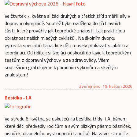
Ve čtvrtek 7. května si žáci druhých a třetích tříd změřili síly v
dopravní olympiádě. Soutěž byla rozdělena do tří hlavních
částí, které prověřily jak teoretické znalosti, tak praktickou
obratnost našich mladých cyklistů . Na školním dvorku
vyrostla speciální dráha, kde děti musely prokázat stabilitu a
koordinaci. Od řídítek si školáci odskočili do lavic k teoretickým
testům z dopravní výchovy a ze zdravovědy. Všem
soutěžícím gratulujeme k parádním výkonům a skvělým
znalostem!
Zveřejněno: 19. květen 2026
Besídka - I.A
Ve středu 6. května se uskutečnila besídka třídy 1.A, během
které děti předvedly rodičům a svým blízkým pásmo básniček,
písniček, divadelního vystoupení i tanečků. Na závěr si rodiče