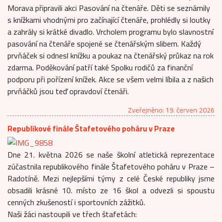
Morava připravili akci Pasování na čtenáře. Děti se seznámily
s knížkami vhodnými pro začínající čtenáře, prohlédly si loutky
a zahrály si krátké divadlo. Vrcholem programu bylo slavnostní
pasování na čtenáře spojené se čtenářským slibem. Každý
prvňáček si odnesl knížku a poukaz na čtenářský průkaz na rok
zdarma. Poděkování patří také Spolku rodičů za finanční
podporu při pořízení knížek. Akce se všem velmi líbila a z našich
prvňáčků jsou teď opravdoví čtenáři.
Zveřejněno: 19. červen 2026
Republikové finále Štafetového poháru v Praze
Dne 21. května 2026 se naše školní atletická reprezentace
zúčastnila republikového finále Štafetového poháru v Praze –
Radotíně. Mezi nejlepšími týmy z celé České republiky jsme
obsadili krásné 10. místo ze 16 škol a odvezli si spoustu
cenných zkušeností i sportovních zážitků.
Naši žáci nastoupili ve třech štafetách: