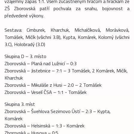
vzájemný zápas 1:1. Všem zúčastněným hráčům a hráčkám ze
ZŠ Zborovská patří pochvala za snahu, bojovnost a
předvedené výkony.
Sestava: Cimburek, Kharchuk, Michalčíková, Morávková,
Tomášek, Mičík (všichni 3.B), Kypta, Komárek, Kolomý (všichni
3.C), Holobradý (3.D)
Skupina D – 3. místo
Zborovská – Planá nad Lužnicí – 0:3
Zborovská – Jistebnice – 7:1 – 3 Tomášek, 2 Komárek, Mičík,
Kharchuk
Zborovská – Mikuláše z Husi – 2:0 – 2 Tomášek
Zborovská – Veselí ČSA – 1:1 - Tomášek
Skupina 3. míst
Zborovská – Švehlova Sezimovo Ústí – 2:3 – Kypta,
Komárek
Zborovská – Helsinská – 1:3 - Komárek
Zborovská – Husova – 0:5