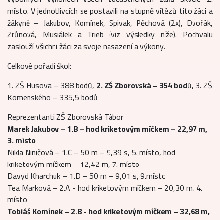
místo. V jednotlivcích se postavili na stupně vítězů tito žáci a
žákyně – Jakubov, Komínek, Spivak, Pěchová (2x), Dvořák,
Zrůnová, Musiálek a Trieb (viz výsledky níže). Pochvalu
zaslouží všichni žáci za svoje nasazení a výkony.
Celkové pořadí škol:
1. ZŠ Husova – 388 bodů,
2. ZŠ Zborovská – 354 bod
ů, 3. ZŠ
Komenského – 335,5 bodů
Reprezentanti ZŠ Zborovská Tábor
Marek Jakubov – 1.B – hod kriketovým míčkem – 22,97 m,
3. místo
Nikla Niničová – 1.C – 50 m – 9,39 s, 5. místo, hod
kriketovým míčkem – 12,42 m, 7. místo
Davyd Kharchuk – 1.D – 50 m – 9,01 s, 9.místo
Tea Marková – 2.A - hod kriketovým míčkem – 20,30 m, 4.
místo
Tobiáš Komínek – 2.B - hod kriketovým míčkem – 32,68 m,