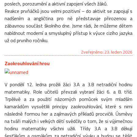
poslech, porozumění a aktivní zapojení všech žáků.
Reakce prvňáčků jsou velmi pozitivní – do aktivit se zapojují s
nadšením a angličtina pro ně představuje přirozenou a
zábavnou součást školního dne. Jsme rádi, že můžeme dětem
nabídnout moderní a smysluplný přístup k výuce cizího jazyka
už od prvního ročníku.
Zveřejněno: 23. leden 2026
Zaokrouhlování hrou
V pondělí 12. ledna prožili žáci 3.A a 3.B netradiční hodinu
matematiky. Role učitelů převzali vybraní žáci 6. a 8. tříd.
Trpělivě a za použití názorných pomůcek svým mladším
kamarádům vysvětlili principy zaokrouhlování, které s nimi
následně formou her a zajímavých příkladů procvičili. Úsměvy
na tváři malých i velkých dětí svědčily o tom, že si výjimečnou
hodinu matematiky všichni užili. Třídy 3.A a 3.B děkují
šesťákům a osmákům za netradiční výuku a budou se těšit