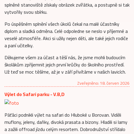
splněné stanoviště získaly obrázek zvířátka, a postupně si tak
vytvořily svou sbírku.
Po úspěšném splnění všech úkolů čekal na malé účastníky
diplom a sladká odměna. Celé odpoledne se neslo v příjemné a
veselé atmosféře. Akci si užily nejen děti, ale také jejich rodiče
a paní učitelky.
Děkujeme všem za účast a těší nás, že jsme mohli budoucím
školákům zpříjemnit jejich první krůčky do školního prostředí.
Už teď se moc těšíme, až je v září přivítáme v našich lavicích.
Zveřejněno: 18. červen 2026
Výlet do Safari parku - V.B,D
Páťáci podnikli výlet na safari do Hluboké u Borovan. Viděli
muflony, jeleny, daňky, divoká prasata a bizony. Hladili si lamy
a zažili offroad jízdu celým resortem. Dobrodružství střídalo