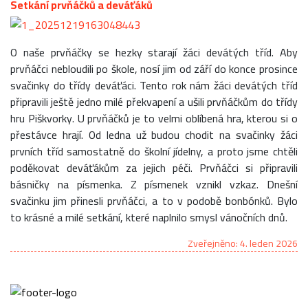
Setkání prvňáčků a deváťáků
O naše prvňáčky se hezky starají žáci devátých tříd. Aby
prvňáčci nebloudili po škole, nosí jim od září do konce prosince
svačinky do třídy deváťáci. Tento rok nám žáci devátých tříd
připravili ještě jedno milé překvapení a ušili prvňáčkům do třídy
hru Piškvorky. U prvňáčků je to velmi oblíbená hra, kterou si o
přestávce hrají. Od ledna už budou chodit na svačinky žáci
prvních tříd samostatně do školní jídelny, a proto jsme chtěli
poděkovat deváťákům za jejich péči. Prvňáčci si připravili
básničky na písmenka. Z písmenek vznikl vzkaz. Dnešní
svačinku jim přinesli prvňáčci, a to v podobě bonbónků. Bylo
to krásné a milé setkání, které naplnilo smysl vánočních dnů.
Zveřejněno: 4. leden 2026