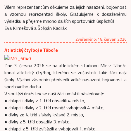
Všem reprezentantům děkujeme za jejich nasazení, bojovnost
a vzornou reprezentaci školy. Gratulujeme k dosaženému
výsledku a přejeme mnoho dalších sportovních úspěchů!
Eva Klimešová a Štěpán Kadilák
Zveřejněno: 18. červen 2026
Atletický čtyřboj v Táboře
Dne 3. června 2026 se na atletickém stadionu Mír v Táboře
konal atletický čtyřboj, kterého se zúčastnili také žáci naší
školy. Všichni závodníci předvedli velké nasazení, bojovnost a
sportovního ducha.
V soutěži družstev se naši žáci umístili následovně:
● chlapci i dívky z 1. tříd obsadili 4. místo,
● chlapci i dívky z 2. tříd rovněž vybojovali 4. místo,
● dívky ze 4. tříd získaly krásné 2. místo,
● dívky z 5. tříd obsadily 3. místo,
● chlapci z 5. tříd zvítězili a vybojovali 1. místo.