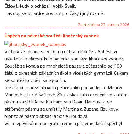
Čížová, kudy procházel i voják Švejk.
Tak dopisy od srdce dostaly pro žáky i jiný rozměr.
Zveřejněno: 27. duben 2026
Úspěch na pěvecké soutěži Jihočeský zvonek
V úterý 23. dubna se v Domu dětí a mládeže v Soběslavi
uskutečnilo okresní kolo pěvecké soutěže Jihočeský zvonek.
Soutěž se konala po mnohaleté pauze a zúčastnilo se jí 80
žáků z okresních základních škol a víceletých gymnázií. Celkem
se soutěžilo v pěti kategoriích.
Naši školu reprezentovala pětice žáků pod vedením Moniky
Markové a Lucie Šaškové. Žáci získali tato ocenění: ve zlatém
pásmu zazářili Anna Kuchařová a David Hanousek, ve
stříbrném pásmu se umístily Martina a Zuzana Cibulkovy,
bronzové pásmo obsadila Sofie Houdová.
Všem zpěvákům moc gratulujeme a přejeme další úspěchy!