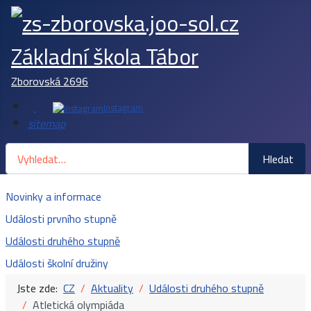
Základní škola Tábor
Zborovská 2696
Instagram
sitemap
Hledat
Hledat
Novinky a informace
Události prvního stupně
Události druhého stupně
Události školní družiny
Jste zde:
CZ
Aktuality
Události druhého stupně
Atletická olympiáda