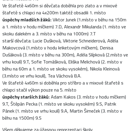
Ve štafetě 4x60m si děvčata doběhla pro zlato a v mixové
štafetě s chlapci na 4x200m taktéž obsadili 1. místo
úspěchy mladších žáků:
Viktor Junek (1.místo v běhu na 150m
a 1. místo v hodu míčkem) 7.D, Alexandr Mikulanda (1. místo ve
skoku dalekém a 3. místo v běhu na 1000m) 7.T
starší děvčata: Lucie Dušková, Viktorie Schneiderová, Adéla
Makovcová (1.místo v hodu kriketovým míčkem), Denisa
Dušáková (3. místo v běhu na 300m), Adéla Slípková (2.místo ve
vrhu koulí) 9.T, Sofie Tomášková, Eliška Melichová (2. místo v
běhu na 60m a 1. místo ve skoku vysokém), Nikola Kleinová
(3.místo ve vrhu koulí), Tea Váchová 8.A.
Ve štafetě 4x60m si doběhla pro stříbro a v mixové štafetě s
chlapci stačil výkon pouze na 5. místo
úspěchy starších žáků:
Adam Kakos (3. místo v hodu míčkem)
9.T, Štěpán Pecka (1. místo ve skoku vysokém) 9.S, Patrik
Pánek (1. místo ve vrhu koulí) 9.A, Martin Šimeček (3. místo v
běhu na 1500m) 9.S
Všem děkujeme za úžasnou reprezentaci školy