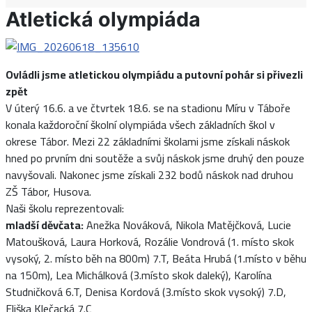
Atletická olympiáda
Ovládli jsme atletickou olympiádu a putovní pohár si přivezli
zpět
V úterý 16.6. a ve čtvrtek 18.6. se na stadionu Míru v Táboře
konala každoroční školní olympiáda všech základních škol v
okrese Tábor. Mezi 22 základními školami jsme získali náskok
hned po prvním dni soutěže a svůj náskok jsme druhý den pouze
navyšovali. Nakonec jsme získali 232 bodů náskok nad druhou
ZŠ Tábor, Husova.
Naši školu reprezentovali:
mladší děvčata:
Anežka Nováková, Nikola Matějčková, Lucie
Matoušková, Laura Horková, Rozálie Vondrová (1. místo skok
vysoký, 2. místo běh na 800m) 7.T, Beáta Hrubá (1.místo v běhu
na 150m), Lea Michálková (3.místo skok daleký), Karolína
Studničková 6.T, Denisa Kordová (3.místo skok vysoký) 7.D,
Eliška Klečacká 7.C