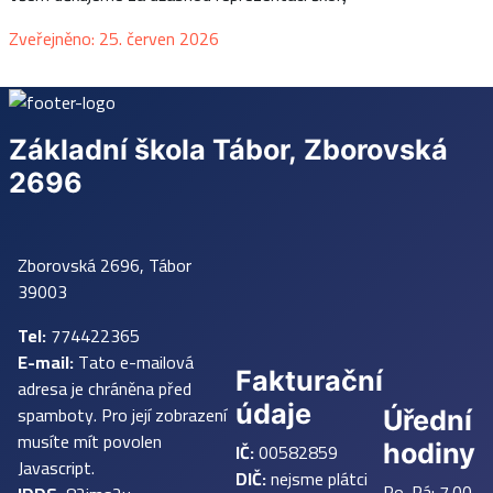
Základní údaje
Zveřejněno: 25. červen 2026
Základní škola Tábor, Zborovská
2696
Zborovská 2696, Tábor
39003
Tel:
774422365
E-mail:
Tato e-mailová
Fakturační
adresa je chráněna před
údaje
spamboty. Pro její zobrazení
Úřední
musíte mít povolen
IČ:
00582859
hodiny
Javascript.
DIČ:
nejsme plátci
Po-Pá: 7.00