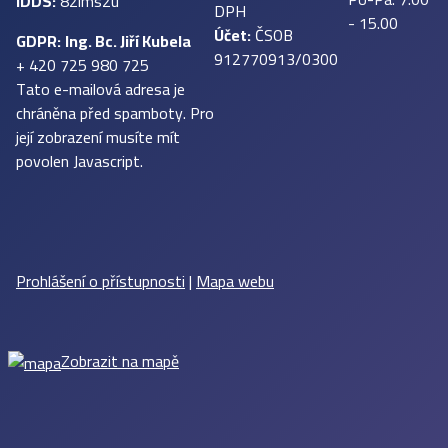
IDDS:
82ims2u
DPH
- 15.00
Účet:
ČSOB
GDPR:
Ing. Bc. Jiří Kubela
912770913/0300
+ 420 725 980 725
Tato e-mailová adresa je
chráněna před spamboty. Pro
její zobrazení musíte mít
povolen Javascript.
Prohlášení o přístupnosti
|
Mapa webu
Zobrazit na mapě